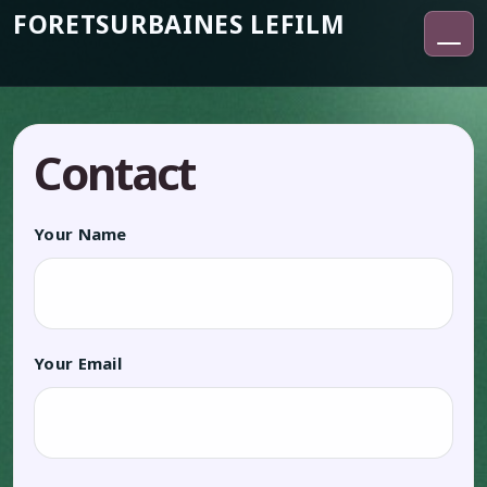
Skip to content
FORETSURBAINES
LEFILM
HOMEPAGE
Search for:
ÎNGRIJIRE CORECTĂ ȘI
Contact
INOVAȚII MODERNE ÎN
Search
CONTACT
Your Name
Your Email